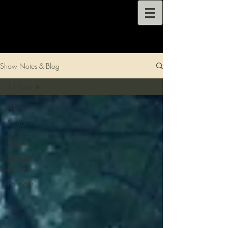
Show Notes & Blog
All Posts
All Posts
Horror
Movie
Reviews
Episode
pictures
Episodes